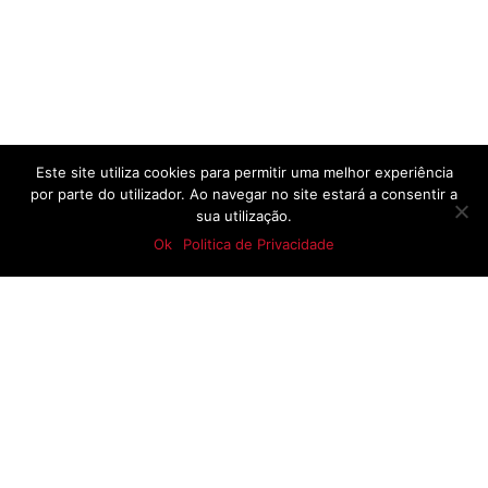
Este site utiliza cookies para permitir uma melhor experiência
Cheque-Formação:
Apoio 90% Valor da inscrição.
Cheque-Formação: Apoio 90% Valor
por parte do utilizador. Ao navegar no site estará a consentir a
Plano
Nós apoiamos a sua candidatura!
da inscrição. Nós apoiamos a sua
sua utilização.
Formativo
candidatura.
Ok
Politica de Privacidade
Plano Formativo 2025