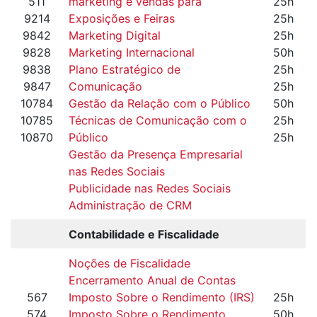
511
marketing e vendas para
25h
9214
Exposições e Feiras
25h
9842
Marketing Digital
25h
9828
Marketing Internacional
50h
9838
Plano Estratégico de
25h
9847
Comunicação
25h
10784
Gestão da Relação com o Público
50h
10785
Técnicas de Comunicação com o
25h
10870
Público
25h
Gestão da Presença Empresarial
nas Redes Sociais
Publicidade nas Redes Sociais
Administração de CRM
Contabilidade e Fiscalidade
Noções de Fiscalidade
Encerramento Anual de Contas
567
Imposto Sobre o Rendimento (IRS)
25h
574
Imposto Sobre o Rendimento
50h