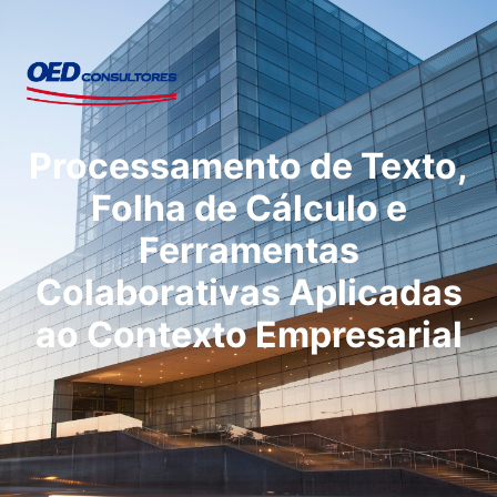
Processamento de Texto,
Folha de Cálculo e
Ferramentas
Colaborativas Aplicadas
ao Contexto Empresarial