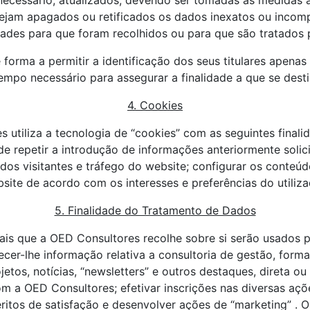
 necessário, atualizados, devendo ser tomadas as medidas
ejam apagados ou retificados os dados inexatos ou incom
idades para que foram recolhidos ou para que são tratados 
forma a permitir a identificação dos seus titulares apenas
empo necessário para assegurar a finalidade a que se dest
4. Cookies
 utiliza a tecnologia de “cookies” com as seguintes finalid
 de repetir a introdução de informações anteriormente solic
 dos visitantes e tráfego do website; configurar os conteú
site de acordo com os inte
resses e preferências do utiliza
5. Finalidade do Tratamento de Dados
is que a OED Consultores recolhe sobre si serão usados p
necer-lhe informação relativa a consultoria de gestão, forma
jetos, notícias, “newsletters” e outros destaques, direta ou
m a OED Consultores; efetivar inscrições nas diversas aç
uéritos de satisfação e desenvolver ações de “marketing” .