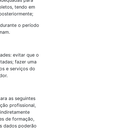
 adequadas para
pletos, tendo em
posteriormente;
 durante o período
inam.
ades: evitar que o
itadas; fazer uma
dos e serviços do
dor.
ara as seguintes
ção profissional,
 indiretamente
ões de formação,
 Os dados poderão