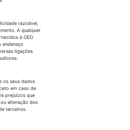
s.
dicidade razoável,
amento. A qualquer
ornecidos à OED
 o endereço
versas ligações
ultores.
e os seus dados
xceto em caso de
is prejuízos que
 ou alteração dos
e terceiros.