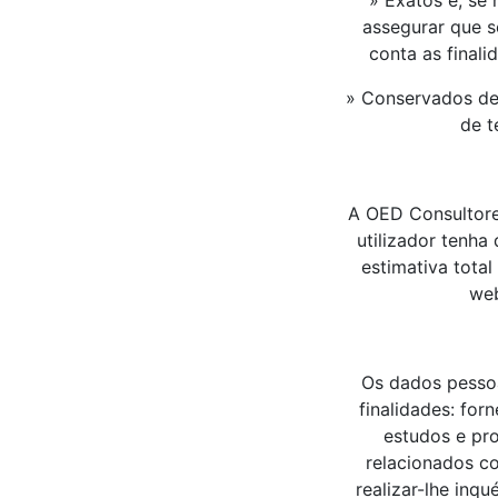
» Exatos e, se
assegurar que s
conta as final
» Conservados de 
de t
A OED Consultores
utilizador tenha
estimativa total
web
Os dados pessoa
finalidades: for
estudos e pro
relacionados co
realizar-lhe inq