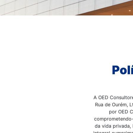
Pol
A OED Consultore
Rua de Ourém, Lt
por OED Co
comprometendo-se
da vida privada,