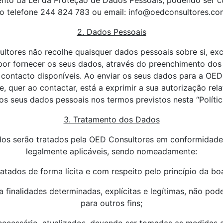
ento da Lei da Proteção de Dados Pessoais, podendo ser c
o telefone 244 824 783 ou email: info@oedconsultores.co
2. Dados Pessoais
ltores não recolhe quaisquer dados pessoais sobre si, exc
por fornecer os seus dados, através do preenchimento dos 
 contacto disponíveis. Ao enviar os seus dados para a OED
se, quer ao contactar, está a exprimir a sua autorização rel
 seus dados pessoais nos termos previstos nesta “Polític
3. Tratamento dos Dados
dos serão tratados pela OED Consultores em conformidade
legalmente aplicáveis, sendo nomeadamente:
ratados de forma lícita e com respeito pelo princípio da boa
a finalidades determinadas, explícitas e legítimas, não pod
para outros fins;