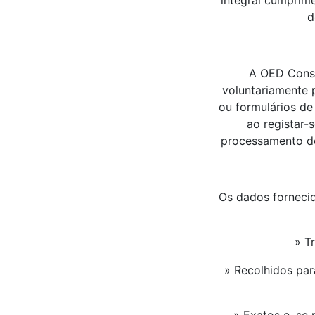
integral cumprim
d
A OED Consu
voluntariamente 
ou formulários de
ao registar-
processamento dos
Os dados forneci
» T
» Recolhidos par