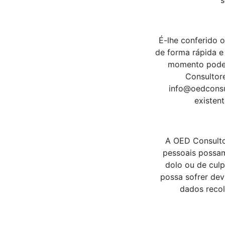
s
É-lhe conferido o
de forma rápida e
momento poderá
Consultore
info@oedconsul
existen
A OED Consulto
pessoais possam
dolo ou de culp
possa sofrer dev
dados recol