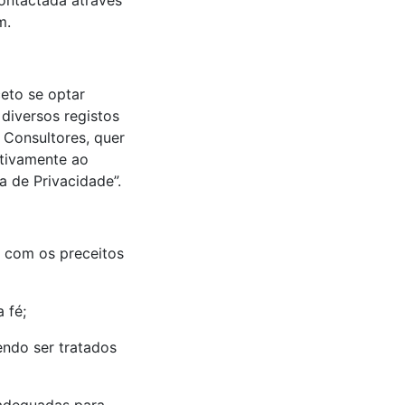
ontactada através
m.
eto se optar
diversos registos
 Consultores, quer
ativamente ao
a de Privacidade”.
 com os preceitos
 fé;
endo ser tratados