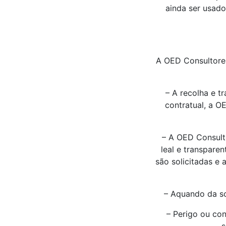
ainda ser usado
A OED Consultores
– A recolha e t
contratual, a O
– A OED Consult
leal e transpare
são solicitadas e
– Aquando da so
– Perigo ou con