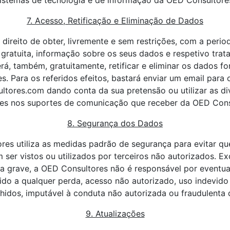
istemas de tecnologia e de informação da OED Consultore
7. Acesso, Retificação e Eliminação de Dados
 direito de obter, livremente e sem restrições, com a perio
 gratuita, informação sobre os seus dados e respetivo trat
, também, gratuitamente, retificar e eliminar os dados f
s. Para os referidos efeitos, bastará enviar um email para
tores.com dando conta da sua pretensão ou utilizar as di
tes nos suportes de comunicação que receber da OED Cons
8. Segurança dos Dados
res utiliza as medidas padrão de segurança para evitar qu
 ser vistos ou utilizados por terceiros não autorizados. E
a grave, a OED Consultores não é responsável por eventua
ido a qualquer perda, acesso não autorizado, uso indevido
hidos, imputável à conduta não autorizada ou fraudulenta d
9. Atualizações