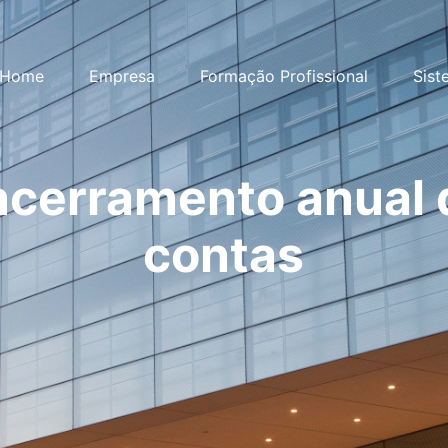
Home
Empresa
Formação Profissional
Sist
ncerramento anual 
contas